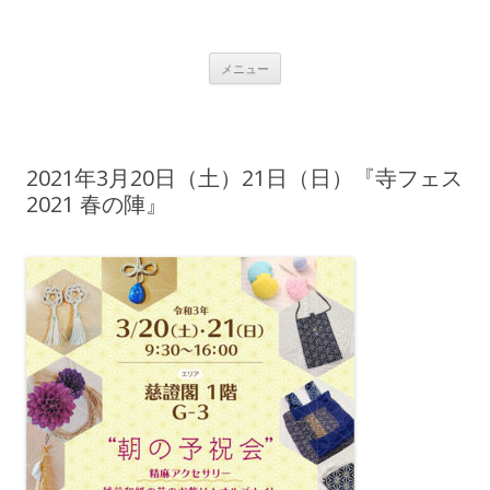
着物リメイク｜クラフト工房あじさい
着物リメイクのクラフト工房あじさいでは、あじさい工房主催の山崎年
コンテンツへ移動
子が、大島紬や久留米絣などの着物をリメイクした洋服やバッグなどの
メニュー
作品を通販しています。
2021年3月20日（土）21日（日）『寺フェス
2021 春の陣』