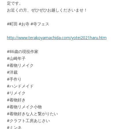
定です。
お近くの方、ぜひぜひお越しくださいませ！
#町田 #お寺 #寺フェス
http://www.terakoyamachida.com/yotei2021haru.htm
#86歳の現役作家
#山崎年子
#着物リメイク
#洋裁
#手作り
#ハンドメイド
#リメイク
#着物好き
#着物リメイク小物
#着物好きな人と繋がりたい
#クラフト工房あじさい
#ミンネ