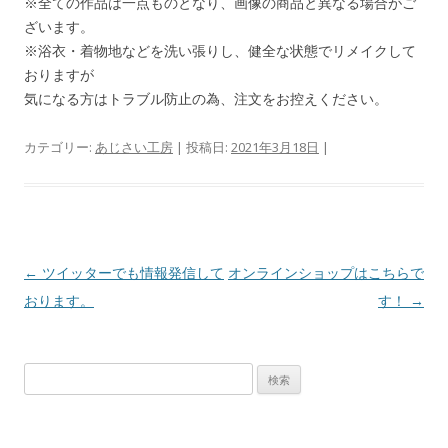
※全ての作品は一点ものとなり、画像の商品と異なる場合がご
ざいます。
※浴衣・着物地などを洗い張りし、健全な状態でリメイクして
おりますが
気になる方はトラブル防止の為、注文をお控えください。
カテゴリー:
あじさい工房
| 投稿日:
2021年3月18日
|
投稿ナビゲーション
←
ツイッターでも情報発信して
オンラインショップはこちらで
おります。
す！
→
検索: