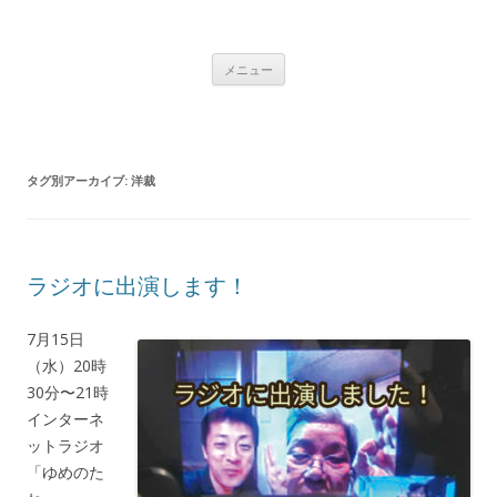
着物リメイク｜クラフト工房あじさい
着物リメイクのクラフト工房あじさいでは、あじさい工房主催の山崎年
コンテンツへ移動
子が、大島紬や久留米絣などの着物をリメイクした洋服やバッグなどの
メニュー
作品を通販しています。
タグ別アーカイブ:
洋裁
ラジオに出演します！
7月15日
（水）20時
30分〜21時
インターネ
ットラジオ
「ゆめのた