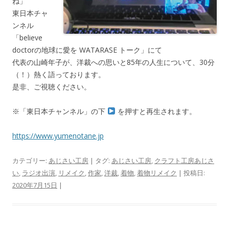
ね」
東日本チャ
ンネル
「believe
doctorの地球に愛を WATARASE トーク」にて
代表の山崎年子が、洋裁への思いと85年の人生について、30分
（！）熱く語っております。
是非、ご視聴ください。
※「東日本チャンネル」の下
を押すと再生されます。
https://www.yumenotane.jp
カテゴリー:
あじさい工房
| タグ:
あじさい工房
,
クラフト工房あじさ
い
,
ラジオ出演
,
リメイク
,
作家
,
洋裁
,
着物
,
着物リメイク
| 投稿日:
2020年7月15日
|